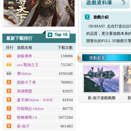
遊戲介紹
《ROHAN》志在打造出
的品質，更注重遊戲本身
最新下載排行
開發出的FULL 3D遊戲引
排行
遊戲名稱
下載次數
劍狐傳奇
159696
ava 戰地之王
732367
勇Online
1050348
跑跑卡丁車
769903
英雄聯盟
82635
新-洛汗遊戲截圖
新
參天律Online：XAOC
81934
百魔血祭夜
狩龍戰紀 Online
80770
唯舞獨尊3.0
5075284
新-洛汗
661483