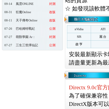
站的資源
09-14
風雲ONLINE
封測
☆ 如發現該軟體
08-31
狂魔Online
改版
08-11
天子傳奇Online
改版
玖肆狂
07-26
巴哈姆特戰紀
公測
nVidia
ATI
Online
SIS
麗 台
07-27
萌獸學園 Ar：
封測
pieL
啟 亨
07-27
三生三世擇仙記
公測
安裝最新顯示卡
請盡量更新為最
Directx 9.0
為了確保兼容性，
DirectX版本可以