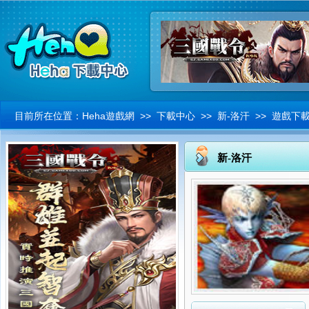
目前所在位置：
Heha遊戲網
>>
下載中心
>> 新-洛汗 >> 遊戲下
新-洛汗