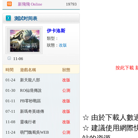
新飛飛 Online
19793
測試时间表
伊卡洛斯
類型：
狀態：
改版
11-06
按此下載 
時間
遊戲名稱
狀態
01-24
新天龍八部
改版
Online
01-30
RO仙境傳說
公測
Online：起源
01-11
PB零秒戰區
改版
07-11
新瑪奇英雄傳
改版
☆ 由於下載人數
11-08
靈魂行者
改版
☆ 建議使用網際快車(
11-24
萌鬥魏蜀吳WEB
公測