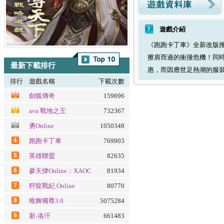
遊戲介紹
《跑跑卡丁車》全新改版
擦肩而過的衝撞危機！同
最新下載排行
惠，而因應世足熱潮的服
排行
遊戲名稱
下載次數
劍狐傳奇
159696
ava 戰地之王
732367
勇Online
1050348
跑跑卡丁車
769903
英雄聯盟
82635
參天律Online：XAOC
81934
百魔血祭夜
狩龍戰紀 Online
80770
唯舞獨尊3.0
5075284
新-洛汗
661483