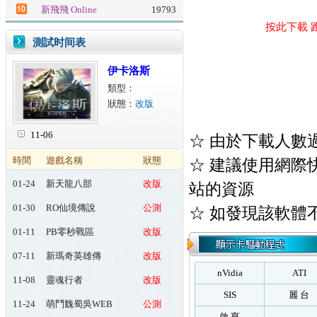
新飛飛 Online
19793
按此下載 
測試时间表
伊卡洛斯
類型：
狀態：
改版
11-06
☆ 由於下載人數
時間
遊戲名稱
狀態
☆ 建議使用網際快車(
01-24
新天龍八部
改版
站的資源
Online
01-30
RO仙境傳說
公測
☆ 如發現該軟體
Online：起源
01-11
PB零秒戰區
改版
07-11
新瑪奇英雄傳
改版
nVidia
ATI
11-08
靈魂行者
改版
SIS
麗 台
11-24
萌鬥魏蜀吳WEB
公測
啟 亨