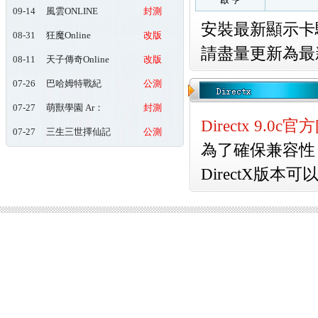
09-14
風雲ONLINE
封測
安裝最新顯示卡
08-31
狂魔Online
改版
請盡量更新為最
08-11
天子傳奇Online
改版
玖肆狂
07-26
巴哈姆特戰紀
公測
Online
07-27
萌獸學園 Ar：
封測
pieL
Directx 9.0
07-27
三生三世擇仙記
公測
為了確保兼容性，
DirectX版本可以